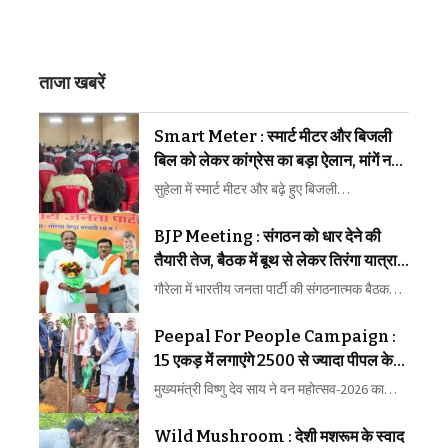
ताजा खबरें
Smart Meter : स्मार्ट मीटर और बिजली
बिल को लेकर कांग्रेस का बड़ा ऐलान, मांगें नहीं
मानी गईं तो होगा चरणबद्ध आंदोलन
सुहेला में स्मार्ट मीटर और बढ़े हुए बिजली…
BJP Meeting : संगठन को धार देने की
तैयारी तेज, बैठक में बूथ से लेकर तिरंगा यात्रा
तक बना बड़ा खाका
गौरेला में भारतीय जनता पार्टी की संगठनात्मक बैठक…
Peepal For People Campaign :
15 एकड़ में लगाएंगे 2500 से ज्यादा पीपल के
पौधे, मुख्यमंत्री ने शुरू किया अभियान
मुख्यमंत्री विष्णु देव साय ने वन महोत्सव-2026 का…
Wild Mushroom : देशी मशरूम के स्वाद