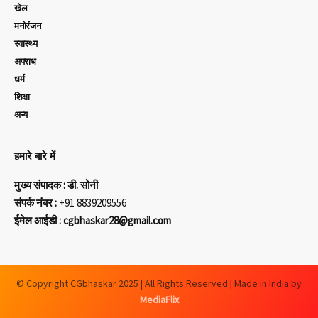
खेल
मनोरंजन
स्वास्थ्य
अपराध
धर्म
शिक्षा
अन्य
हमारे बारे में
मुख्य संपादक : डी. सोनी
संपर्क नंबर :
+91 8839209556
ईमेल आईडी : cgbhaskar28@gmail.com
© Copyright CGbhaskar 2025 | All Rights Reserved | Made in India by
MediaFlix