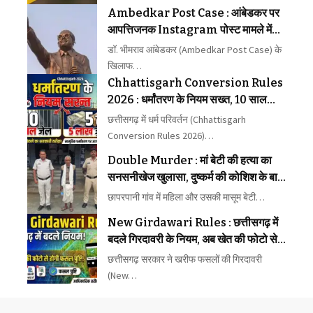
Ambedkar Post Case : आंबेडकर पर
आपत्तिजनक Instagram पोस्ट मामले में
FIR रद्द करने से इन्कार
डॉ. भीमराव आंबेडकर (Ambedkar Post Case) के
खिलाफ…
Chhattisgarh Conversion Rules
2026 : धर्मांतरण के नियम सख्त, 10 साल
जेल, 5 लाख जुर्माना
छत्तीसगढ़ में धर्म परिवर्तन (Chhattisgarh
Conversion Rules 2026)…
Double Murder : मां बेटी की हत्या का
सनसनीखेज खुलासा, दुष्कर्म की कोशिश के बाद
वारदात, 65 वर्षीय आरोपी गिरफ्तार
छापरपानी गांव में महिला और उसकी मासूम बेटी…
New Girdawari Rules : छत्तीसगढ़ में
बदले गिरदावरी के नियम, अब खेत की फोटो से
होगी फसल की पुष्टि
छत्तीसगढ़ सरकार ने खरीफ फसलों की गिरदावरी
(New…