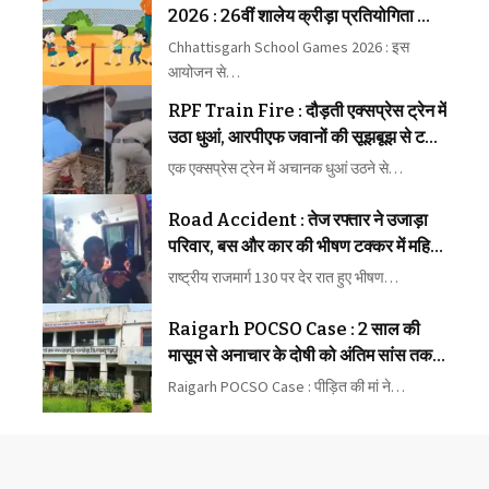
2026 : 26वीं शालेय क्रीड़ा प्रतियोगिता की
मेजबानी करेगा जीपीएम
Chhattisgarh School Games 2026 : इस
आयोजन से…
RPF Train Fire : दौड़ती एक्सप्रेस ट्रेन में
उठा धुआं, आरपीएफ जवानों की सूझबूझ से टला
बड़ा रेल हादसा
एक एक्सप्रेस ट्रेन में अचानक धुआं उठने से…
Road Accident : तेज रफ्तार ने उजाड़ा
परिवार, बस और कार की भीषण टक्कर में महिला
की मौत, कई घायल
राष्ट्रीय राजमार्ग 130 पर देर रात हुए भीषण…
Raigarh POCSO Case : 2 साल की
मासूम से अनाचार के दोषी को अंतिम सांस तक
कारावास
Raigarh POCSO Case : पीड़ित की मां ने…