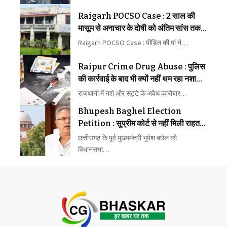
Raigarh POCSO Case : 2 साल की
मासूम से अनाचार के दोषी को अंतिम सांस तक
कारावास
Raigarh POCSO Case : पीड़ित की मां ने…
Raipur Crime Drug Abuse : पुलिस
की कार्रवाई के बाद भी क्यों नहीं थम रहा नशा
और सट्टे का कारोबार, लोगों ने उठाए बड़े
राजधानी में नशे और सट्टे के अवैध कारोबार…
सवाल
Bhupesh Baghel Election
Petition : सुप्रीम कोर्ट से नहीं मिली राहत,
अब चुनाव याचिका पर आगे होगी सुनवाई
छत्तीसगढ़ के पूर्व मुख्यमंत्री भूपेश बघेल को
विधानसभा…