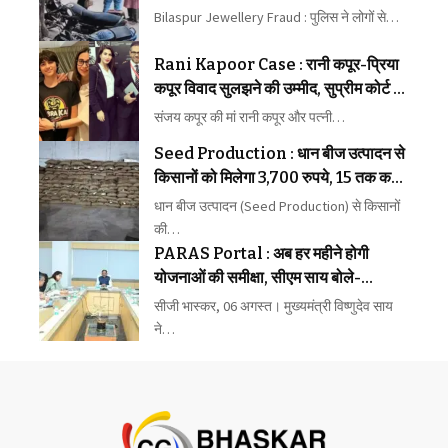
जेवर लेकर भागे बदमाश
Bilaspur Jewellery Fraud : पुलिस ने लोगों से…
Rani Kapoor Case : रानी कपूर-प्रिया
कपूर विवाद सुलझने की उम्मीद, सुप्रीम कोर्ट ने
मध्यस्थता पर जताया भरोसा
संजय कपूर की मां रानी कपूर और पत्नी…
Seed Production : धान बीज उत्पादन से
किसानों को मिलेगा 3,700 रुपये, 15 तक कराएं
पंजीयन
धान बीज उत्पादन (Seed Production) से किसानों
की…
PARAS Portal : अब हर महीने होगी
योजनाओं की समीक्षा, सीएम साय बोले-
लापरवाही बिल्कुल बर्दाश्त नहीं
सीजी भास्कर, 06 अगस्त। मुख्यमंत्री विष्णुदेव साय
ने…