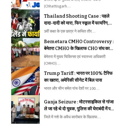
(Chhattisgarh…
Thailand Shooting Case : पहले
दादा-दादी को मारा, फिर स्कूल में फायरिंग,
छात्र ने 8 लोगों की जान ली
9वीं कक्षा के एक छात्र ने कथित तौर…
Bemetara CMHO Controversy :
बेमेतरा CMHO के खिलाफ CHO संघ का
मोर्चा, प्रताड़ना और अनैतिक आचरण के गंभीर
बेमेतरा में मुख्य चिकित्सा एवं स्वास्थ्य अधिकारी
आरोप
(CMHO)…
Trump Tariff : भारत पर 100% टैरिफ
का खतरा, अमेरिकी सीनेट में बिल पास
भारत और चीन समेत पांच देशों पर 100…
Ganja Seizure : मोटरसाइकिल से गांजा
ले जा रहे थे दो युवक, पुलिस की घेराबंदी में पकड़े
गए
जिले में नशे के अवैध कारोबार के खिलाफ…