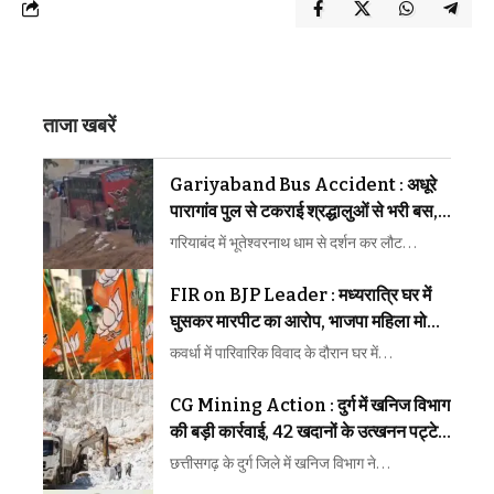
ताजा खबरें
Gariyaband Bus Accident : अधूरे
पारागांव पुल से टकराई श्रद्धालुओं से भरी बस,
बड़ा हादसा टला
गरियाबंद में भूतेश्वरनाथ धाम से दर्शन कर लौट…
FIR on BJP Leader : मध्यरात्रि घर में
घुसकर मारपीट का आरोप, भाजपा महिला मोर्चा
अध्यक्ष समेत 3 पर FIR
कवर्धा में पारिवारिक विवाद के दौरान घर में…
CG Mining Action : दुर्ग में खनिज विभाग
की बड़ी कार्रवाई, 42 खदानों के उत्खनन पट्टे
निरस्त
छत्तीसगढ़ के दुर्ग जिले में खनिज विभाग ने…