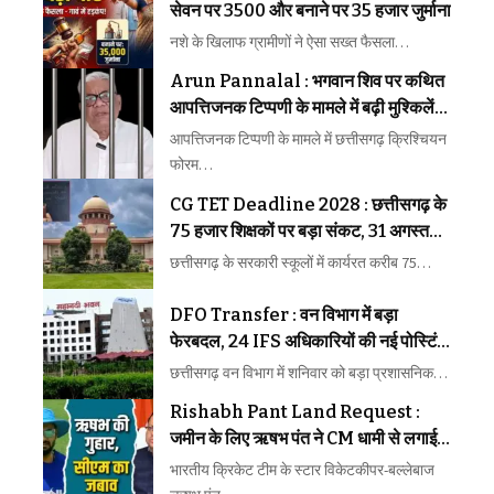
सेवन पर 3500 और बनाने पर 35 हजार जुर्माना
नशे के खिलाफ ग्रामीणों ने ऐसा सख्त फैसला…
Arun Pannalal : भगवान शिव पर कथित
आपत्तिजनक टिप्पणी के मामले में बढ़ी मुश्किलें,
जमानत खारिज होने के बाद जेल भेजे गए अरुण
आपत्तिजनक टिप्पणी के मामले में छत्तीसगढ़ क्रिश्चियन
पन्नालाल
फोरम…
CG TET Deadline 2028 : छत्तीसगढ़ के
75 हजार शिक्षकों पर बड़ा संकट, 31 अगस्त
तक TET पास करना जरूरी
छत्तीसगढ़ के सरकारी स्कूलों में कार्यरत करीब 75…
DFO Transfer : वन विभाग में बड़ा
फेरबदल, 24 IFS अधिकारियों की नई पोस्टिंग,
देखें पूरी जानकारी
छत्तीसगढ़ वन विभाग में शनिवार को बड़ा प्रशासनिक…
Rishabh Pant Land Request :
जमीन के लिए ऋषभ पंत ने CM धामी से लगाई
गुहार, मुख्यमंत्री ने दिया ये जवाब…
भारतीय क्रिकेट टीम के स्टार विकेटकीपर-बल्लेबाज