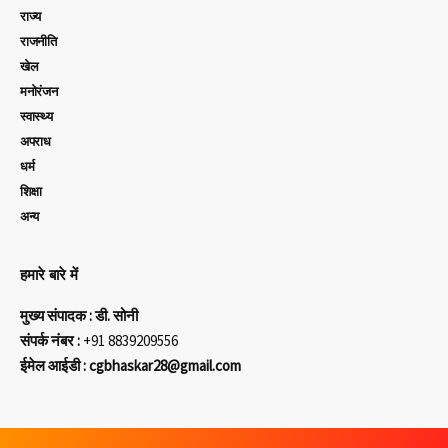
राज्य
राजनीति
खेल
मनोरंजन
स्वास्थ्य
अपराध
धर्म
शिक्षा
अन्य
हमारे बारे में
मुख्य संपादक : डी. सोनी
संपर्क नंबर :
+91 8839209556
ईमेल आईडी : cgbhaskar28@gmail.com