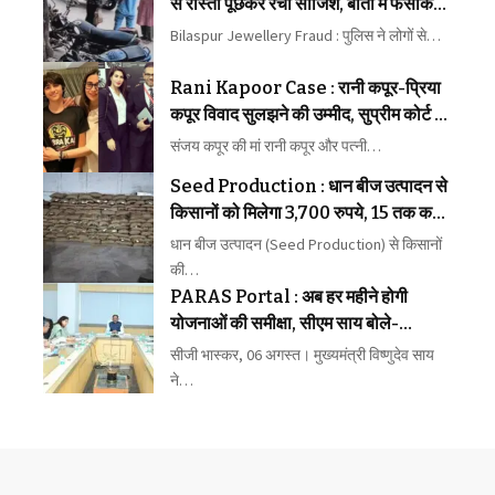
से रास्ता पूछकर रची साजिश, बातों में फंसाकर
जेवर लेकर भागे बदमाश
Bilaspur Jewellery Fraud : पुलिस ने लोगों से…
Rani Kapoor Case : रानी कपूर-प्रिया
कपूर विवाद सुलझने की उम्मीद, सुप्रीम कोर्ट ने
मध्यस्थता पर जताया भरोसा
संजय कपूर की मां रानी कपूर और पत्नी…
Seed Production : धान बीज उत्पादन से
किसानों को मिलेगा 3,700 रुपये, 15 तक कराएं
पंजीयन
धान बीज उत्पादन (Seed Production) से किसानों
की…
PARAS Portal : अब हर महीने होगी
योजनाओं की समीक्षा, सीएम साय बोले-
लापरवाही बिल्कुल बर्दाश्त नहीं
सीजी भास्कर, 06 अगस्त। मुख्यमंत्री विष्णुदेव साय
ने…