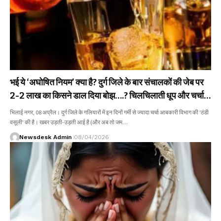
भई ये ‘अघोषित नियम’ क्या है? दुर्ग जिले के बार संचालकों की जेब पर
2-2 लाख का किसने डाल दिया बोझ….? चिलचिलाती धूप और चर्चा
गरम…..!
​भिलाई नगर, 08 अप्रैल। दुर्ग जिले के गलियारों में इन दिनों गर्मी से ज्यादा चर्चा आबकारी विभाग की 'ठंडी
वसूली' की है। खबर उड़ती-उड़ती आई है (और अब तो जम…
Newsdesk Admin
08/04/2026