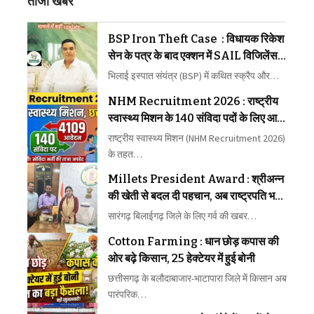
ताजा खबरें
BSP Iron Theft Case : विधायक रिकेश
सेन के पत्र के बाद एक्शन में SAIL विजिलेंस,
लोहा चोरी मामले में मांगे साक्ष्य
भिलाई इस्पात संयंत्र (BSP) में कथित स्क्रैप और…
NHM Recruitment 2026 : राष्ट्रीय
स्वास्थ्य मिशन के 140 संविदा पदों के लिए आए
4109 आवेदन
राष्ट्रीय स्वास्थ्य मिशन (NHM Recruitment 2026)
के तहत…
Millets President Award : श्रीअन्न
की खेती से बदल दी पहचान, अब राष्ट्रपति भवन
में होगा जिले के किसान का सम्मान
सारंगढ़ बिलाईगढ़ जिले के लिए गर्व की खबर…
Cotton Farming : धान छोड़ कपास की
ओर बढ़े किसान, 25 हेक्टेयर में हुई बोनी
छत्तीसगढ़ के बलौदाबाजार-भाटापारा जिले में किसान अब
पारंपरिक…